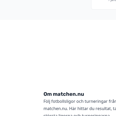
Om matchen.nu
Följ fotbollsligor och turneringar frå
matchen.nu. Här hittar du resultat, ta
största ligorna och turneringarna.