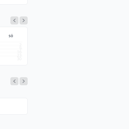
sö
2
9
16
23
30