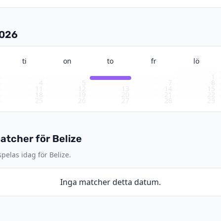
2026
ti
on
to
fr
lö
1
3
4
5
6
7
8
0
11
12
13
14
15
7
18
19
20
21
22
4
25
26
27
28
29
1
tcher för Belize
elas idag för Belize.
Inga matcher detta datum.