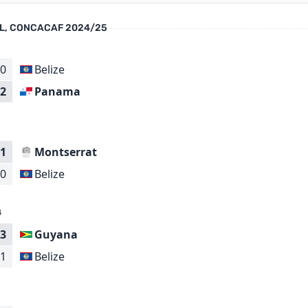
L, CONCACAF 2024/25
0
Belize
Panama
2
1
Montserrat
Belize
0
4
3
Guyana
Belize
1