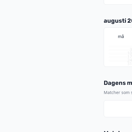
augusti 
må
1
1
2
3
Dagens ma
Matcher som sp