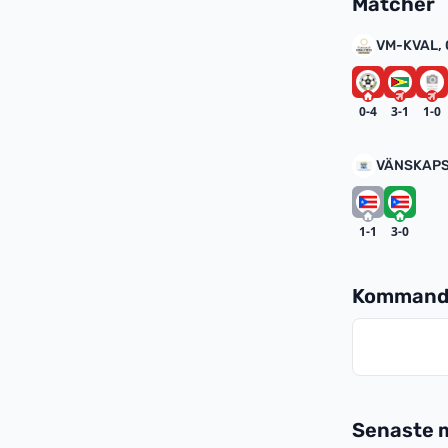
Matcher
VM-KVAL,
0-4
3-1
1-0
VÄNSKAPS
1-1
3-0
Kommand
Senaste 