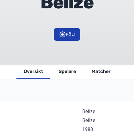
Belize
FÖLJ
Översikt
Spelare
Matcher
ion
Värde
Belize
Belize
1980