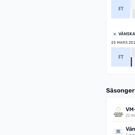
FT
VÄNSKA
25 MARS 20
FT
Säsonger
VM
22 m
Vän
1 jan