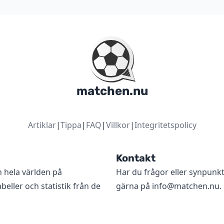
matchen.nu
Artiklar
|
Tippa
|
FAQ
|
Villkor
|
Integritetspolicy
Kontakt
n hela världen på
Har du frågor eller synpunk
beller och statistik från de
gärna på
info@matchen.nu
.