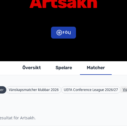
Artsakh
FÖLJ
Översikt
Spelare
Matcher
Vis
ger
Vänskapsmatcher klubbar 2026
UEFA Conference League 2026/27
sultat för Artsakh.