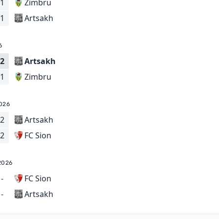
1
Zimbru
Artsakh
1
6
2
Artsakh
Zimbru
1
026
2
Artsakh
FC Sion
2
2026
-
FC Sion
Artsakh
-