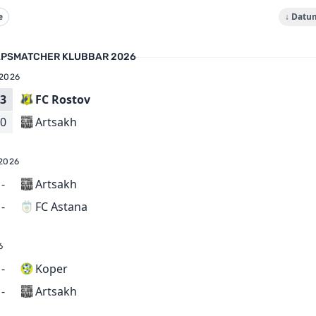
e
↓ Datu
PSMATCHER KLUBBAR 2026
 2026
3
FC Rostov
Artsakh
0
2026
-
Artsakh
FC Astana
-
6
-
Koper
Artsakh
-