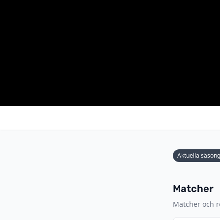
Aktuella säson
Matcher
Matcher och re