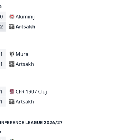
6
0
Aluminij
Artsakh
2
1
Mura
Artsakh
1
1
CFR 1907 Cluj
Artsakh
1
ONFERENCE LEAGUE 2026/27
6