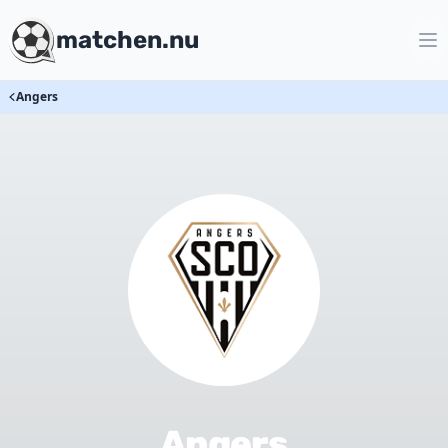
matchen.nu
Angers
Angers