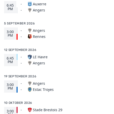
-
Auxerre
6:45
PM
Angers
-
5 SEPTEMBER 2026
-
Angers
3:00
PM
Rennes
-
12 SEPTEMBER 2026
-
LE Havre
6:45
PM
Angers
-
19 SEPTEMBER 2026
-
Angers
3:00
PM
Estac Troyes
-
10 OKTOBER 2026
-
Stade Brestois 29
3:00