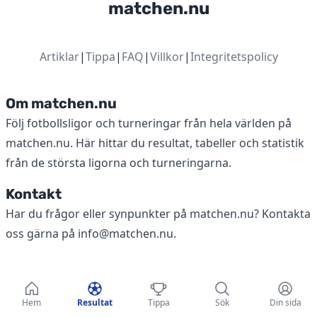
matchen.nu
Artiklar
|
Tippa
|
FAQ
|
Villkor
|
Integritetspolicy
Om matchen.nu
Följ fotbollsligor och turneringar från hela världen på
matchen.nu. Här hittar du resultat, tabeller och statistik
från de största ligorna och turneringarna.
Kontakt
Har du frågor eller synpunkter på matchen.nu? Kontakta
oss gärna på
info@matchen.nu
.
Hem
Resultat
Tippa
Sök
Din sida