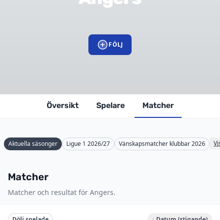
FÖLJ
Översikt
Spelare
Matcher
Vi
Aktuella säsonger
Ligue 1 2026/27
Vänskapsmatcher klubbar 2026
Matcher
Matcher och resultat för Angers.
Dölj spelade
↓ Datum (stigande)