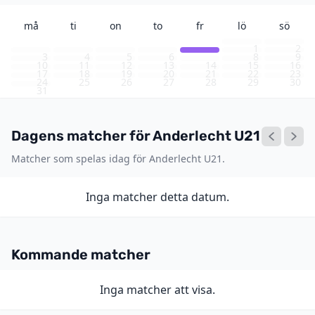
må
ti
on
to
fr
lö
sö
1
2
3
4
5
6
7
8
9
10
11
12
13
14
15
16
17
18
19
20
21
22
23
24
25
26
27
28
29
30
31
Dagens matcher för Anderlecht U21
Matcher som spelas idag för Anderlecht U21.
Inga matcher detta datum.
Kommande matcher
Inga matcher att visa.