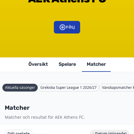
FÖLJ
Översikt
Spelare
Matcher
Aktuella säsonger
Grekiska Super League 1 2026/27
Vänskapsmatcher k
Matcher
Matcher och resultat för AEK Athens FC.
Dölj spelade
↓ Datum (stigande)