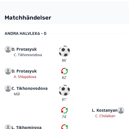
Matchhändelser
ANDRA HALVLEK
6 - 0
D. Protasyuk
Mål
C. Tikhonovodova
86'
D. Protasyuk
Femte bytet
A. Shlapakova
82'
C. Tikhonovodova
Mål
Mål
81'
L. Kostanyan
Femte bytet
C. Cholakian
74'
L. Tikhomirova