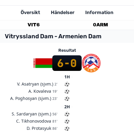
Översikt
Händelser
Information
VIT
6
0
ARM
Vitryssland Dam - Armenien Dam
Resultat
6
-
0
1H
V. Asatryan (sjvm.)
2'
A. Kovaleva
19'
A. Poghosyan (sjvm.)
23'
2H
S. Sardaryan (sjvm.)
56'
C. Tikhonovodova
81'
D. Protasyuk
86'