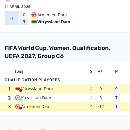
14 APRIL 2026
0
Armenien Dam
FT
Vitryssland Dam
3
FIFA World Cup, Women, Qualification,
UEFA 2027, Group C6
Lag
S
+/-
P
QUALIFICATION PLAYOFFS
1
Vitryssland Dam
4
9
9
2
Kazakstan Dam
4
3
7
3
Armenien Dam
4
-12
1