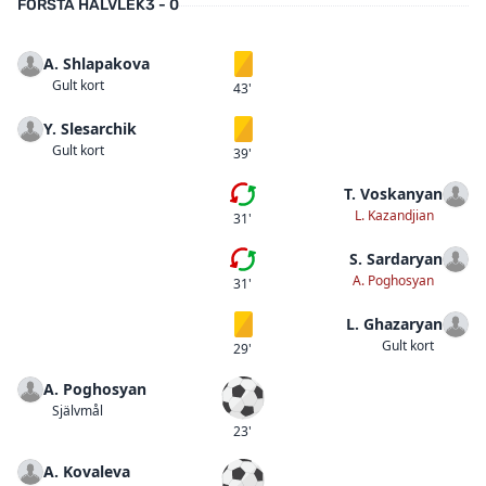
FÖRSTA HALVLEK
3 - 0
A. Shlapakova
Gult kort
Gult kort
43'
Y. Slesarchik
Gult kort
Gult kort
39'
T. Voskanyan
Andra bytet
L. Kazandjian
31'
S. Sardaryan
Första bytet
A. Poghosyan
31'
L. Ghazaryan
Gult kort
Gult kort
29'
A. Poghosyan
Självmål
Självmål
23'
A. Kovaleva