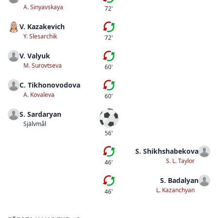
Fjärde bytet
A. Sinyavskaya
72'
V. Kazakevich
Tredje bytet
Y. Slesarchik
72'
V. Valyuk
Andra bytet
M. Surovtseva
60'
C. Tikhonovodova
Första bytet
A. Kovaleva
60'
S. Sardaryan
Självmål
Självmål
56'
S. Shikhshabekova
Fjärde bytet
S. L. Taylor
46'
S. Badalyan
Tredje bytet
L. Kazanchyan
46'