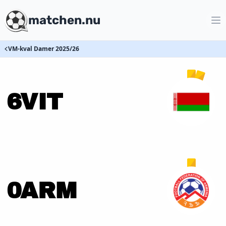
matchen.nu
VM-kval Damer 2025/26
6
VIT
0
ARM