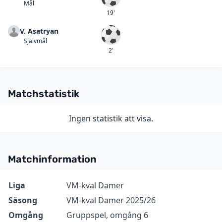
Mål
Mål
19'
V. Asatryan
Självmål
Självmål
2'
Matchstatistik
Ingen statistik att visa.
Matchinformation
Information
Värde
Liga
VM-kval Damer
Säsong
VM-kval Damer 2025/26
Omgång
Gruppspel, omgång 6