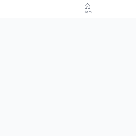
Hem
Form inför ma
TROLLHÄTTAN
1-1
2-0
1-1
0-1
Uppdaterad 9 augusti 2026 