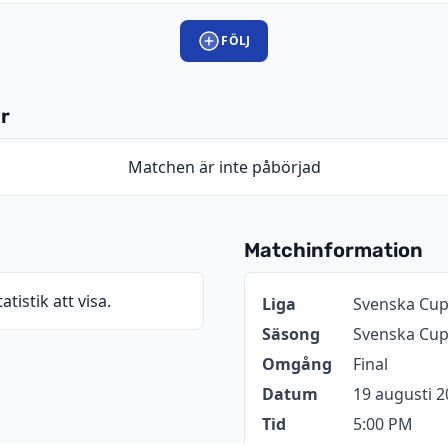
FÖLJ
r
Matchen är inte påbörjad
Matchinformation
atistik att visa.
Information
Värde
Liga
Svenska Cu
Säsong
Svenska Cup
Omgång
Final
Datum
19 augusti 
Tid
5:00 PM