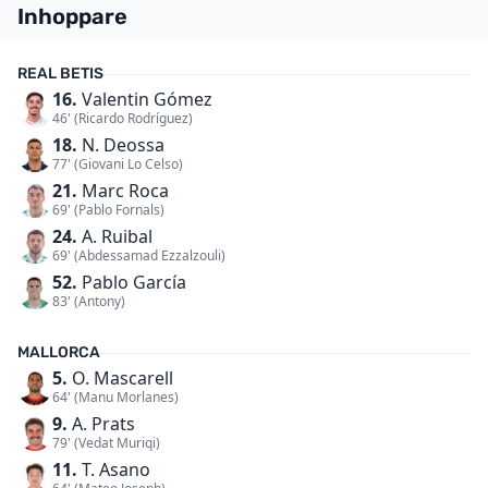
Inhoppare
REAL BETIS
16.
Valentin Gómez
46' (Ricardo Rodríguez)
18.
N. Deossa
77' (Giovani Lo Celso)
21.
Marc Roca
69' (Pablo Fornals)
24.
A. Ruibal
69' (Abdessamad Ezzalzouli)
52.
Pablo García
83' (Antony)
MALLORCA
5.
O. Mascarell
64' (Manu Morlanes)
9.
A. Prats
79' (Vedat Muriqi)
11.
T. Asano