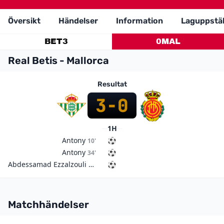
Översikt
Händelser
Information
Laguppstäl
BET
3
0
MAL
Real Betis - Mallorca
Resultat
3
-
0
1H
Antony
10'
Antony
34'
Abdessamad Ezzalzouli
37'
Matchhändelser