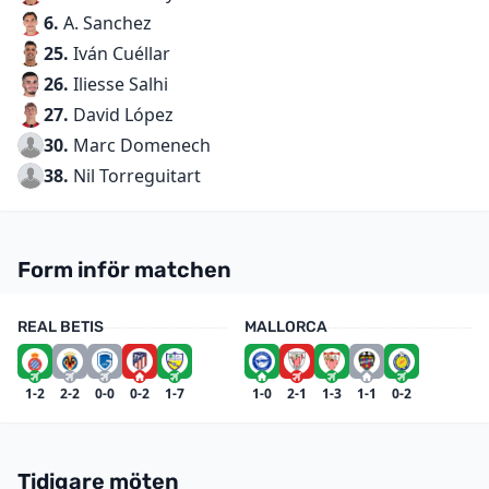
6.
A. Sanchez
25.
Iván Cuéllar
26.
Iliesse Salhi
27.
David López
30.
Marc Domenech
38.
Nil Torreguitart
Form inför matchen
REAL BETIS
MALLORCA
1-2
2-2
0-0
0-2
1-7
1-0
2-1
1-3
1-1
0-2
Tidigare möten