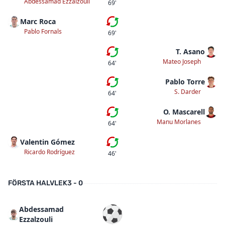
Abdessamad Ezzalzouli
69'
Marc Roca
Andra bytet
Pablo Fornals
69'
T. Asano
Tredje bytet
Mateo Joseph
64'
Pablo Torre
Andra bytet
S. Darder
64'
O. Mascarell
Första bytet
Manu Morlanes
64'
Valentin Gómez
Första bytet
Ricardo Rodríguez
46'
FÖRSTA HALVLEK
3 - 0
Abdessamad
Mål
Ezzalzouli