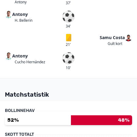
Antony
37'
Antony
Mål
H. Bellerin
34'
Samu Costa
Gult kort
Gult kort
21'
Antony
Mål
Cucho Hernández
10'
Matchstatistik
BOLLINNEHAV
52%
48%
SKOTT TOTALT