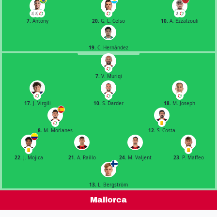
7.
Antony
20.
G. L. Celso
10.
A. Ezzalzouli
19.
C. Hernández
7.
V. Muriqi
17.
J. Virgili
10.
S. Darder
18.
M. Joseph
8.
M. Morlanes
12.
S. Costa
22.
J. Mojica
21.
A. Raillo
24.
M. Valjent
23.
P. Maffeo
13.
L. Bergström
Mallorca