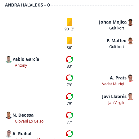
ANDRA HALVLEK
3 - 0
Johan Mojica
Gult kort
Gult kort
90+2'
P. Maffeo
Gult kort
Gult kort
86'
Pablo García
Femte bytet
Antony
83'
A. Prats
Femte bytet
Vedat Muriqi
79'
Javi Llabrés
Fjärde bytet
Jan Virgili
79'
N. Deossa
Fjärde bytet
Giovani Lo Celso
77'
A. Ruibal
Tredje bytet