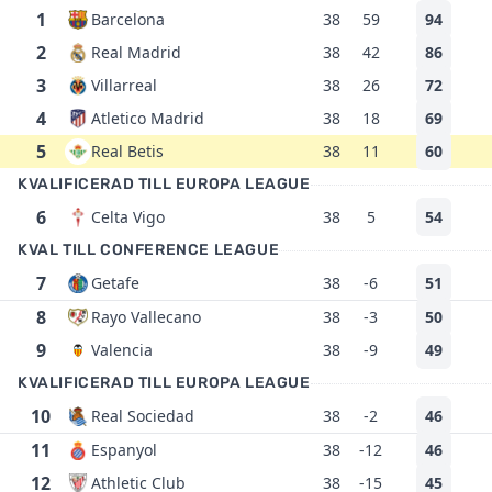
1
Barcelona
38
59
94
2
Real Madrid
38
42
86
3
Villarreal
38
26
72
4
Atletico Madrid
38
18
69
5
Real Betis
38
11
60
KVALIFICERAD TILL EUROPA LEAGUE
6
Celta Vigo
38
5
54
KVAL TILL CONFERENCE LEAGUE
7
Getafe
38
-6
51
8
Rayo Vallecano
38
-3
50
9
Valencia
38
-9
49
KVALIFICERAD TILL EUROPA LEAGUE
10
Real Sociedad
38
-2
46
11
Espanyol
38
-12
46
12
Athletic Club
38
-15
45