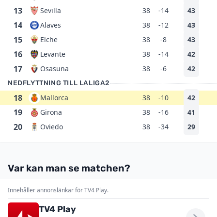
13
Sevilla
38
-14
43
14
Alaves
38
-12
43
15
Elche
38
-8
43
16
Levante
38
-14
42
17
Osasuna
38
-6
42
NEDFLYTTNING TILL LALIGA2
18
Mallorca
38
-10
42
19
Girona
38
-16
41
20
Oviedo
38
-34
29
Var kan man se matchen?
Innehåller annonslänkar för TV4 Play.
TV4 Play