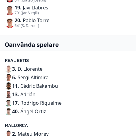
64' (Mateo Joseph)
19.
Javi Llabrés
79' (Jan Virgili)
20.
Pablo Torre
64' (S. Darder)
Oanvända spelare
REAL BETIS
3.
D. Llorente
6.
Sergi Altimira
11.
Cédric Bakambu
13.
Adrián
17.
Rodrigo Riquelme
40.
Ángel Ortiz
MALLORCA
2.
Mateu Morey