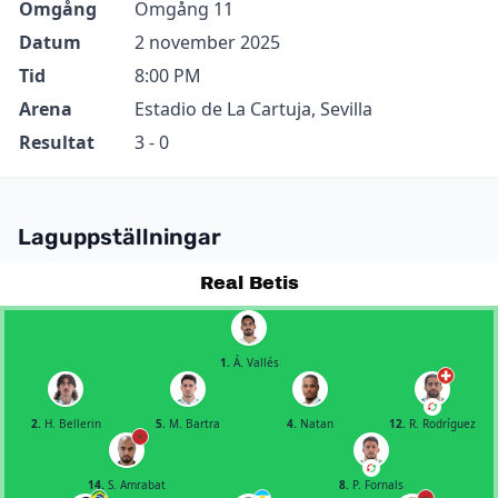
Omgång
Omgång 11
Datum
2 november 2025
Tid
8:00 PM
Arena
Estadio de La Cartuja, Sevilla
Resultat
3 - 0
Laguppställningar
Real Betis
1.
Á. Vallés
2.
H. Bellerin
5.
M. Bartra
4.
Natan
12.
R. Rodríguez
14.
S. Amrabat
8.
P. Fornals