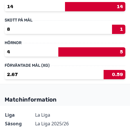
14
14
SKOTT PÅ MÅL
8
1
HÖRNOR
4
5
FÖRVÄNTADE MÅL (XG)
2.67
0.59
Matchinformation
Information
Värde
Liga
La Liga
Säsong
La Liga 2025/26