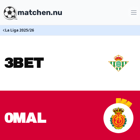
matchen.nu
La Liga 2025/26
3
BET
0
MAL