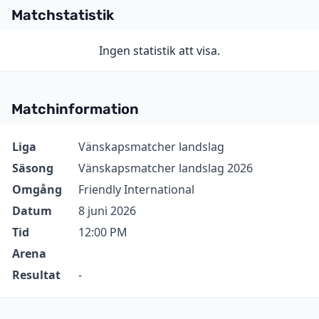
Matchstatistik
Ingen statistik att visa.
Matchinformation
Information
Värde
Liga
Vänskapsmatcher landslag
Säsong
Vänskapsmatcher landslag 2026
Omgång
Friendly International
Datum
8 juni 2026
Tid
12:00 PM
Arena
Resultat
-