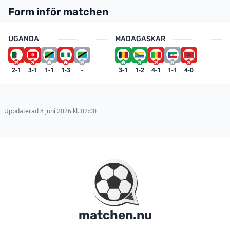
Form inför matchen
UGANDA
MADAGASKAR
2-1
3-1
1-1
1-3
-
3-1
1-2
4-1
1-1
4-0
Uppdaterad 8 juni 2026 kl. 02:00
matchen.nu