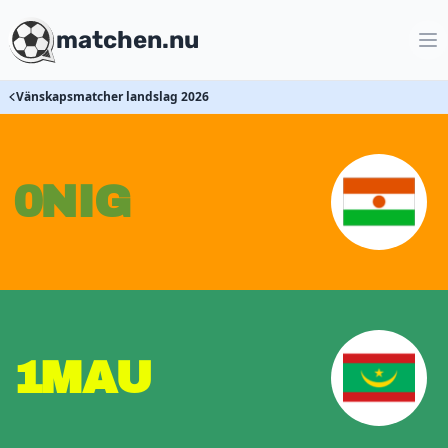
matchen.nu
Vänskapsmatcher landslag 2026
0
NIG
1
MAU