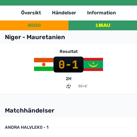
Översikt
Händelser
Information
NIG
0
1
MAU
Niger - Mauretanien
Resultat
0
-
1
2H
90+6'
Matchhändelser
ANDRA HALVLEK
0 - 1