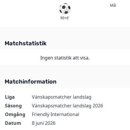
Mål
Mål
90+6'
Matchstatistik
Ingen statistik att visa.
Matchinformation
Information
Värde
Liga
Vänskapsmatcher landslag
Säsong
Vänskapsmatcher landslag 2026
Omgång
Friendly International
Datum
8 juni 2026