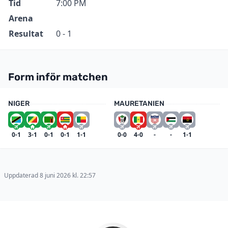
Tid
7:00 PM
Arena
Resultat
0 - 1
Form inför matchen
NIGER
MAURETANIEN
0-1
3-1
0-1
0-1
1-1
0-0
4-0
-
-
1-1
Uppdaterad 8 juni 2026 kl. 22:57