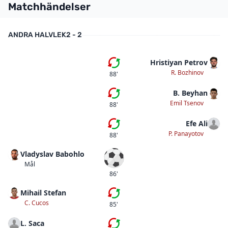
Matchhändelser
ANDRA HALVLEK
2 - 2
Hristiyan Petrov
Byte
R. Bozhinov
88'
B. Beyhan
Byte
Emil Tsenov
88'
Efe Ali
Byte
P. Panayotov
88'
Vladyslav Babohlo
Mål
Mål
86'
Mihail Stefan
Byte
C. Cucos
85'
L. Saca
Byte