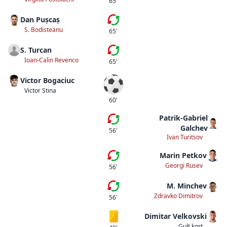
65'
Dan Pușcaș
Femte bytet
S. Bodisteanu
65'
S. Turcan
Fjärde bytet
Ioan-Calin Revenco
65'
Victor Bogaciuc
Mål
Victor Stina
60'
Patrik-Gabriel
Fjärde bytet
Galchev
56'
Ivan Turitsov
Marin Petkov
Tredje bytet
Georgi Rusev
56'
M. Minchev
Andra bytet
Zdravko Dimitrov
56'
Dimitar Velkovski
Gult kort
Gult kort