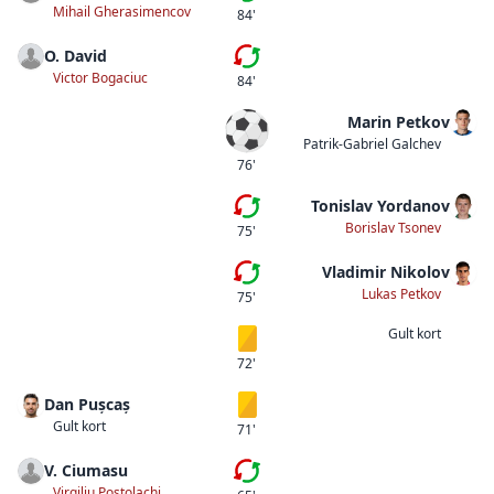
Mihail Gherasimencov
84'
O. David
Byte
Victor Bogaciuc
84'
Marin Petkov
Mål
Patrik-Gabriel Galchev
76'
Tonislav Yordanov
Byte
Borislav Tsonev
75'
Vladimir Nikolov
Femte bytet
Lukas Petkov
75'
Gult kort
Gult kort
72'
Dan Pușcaș
Gult kort
Gult kort
71'
V. Ciumasu
Byte
Virgiliu Postolachi