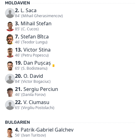
MOLDAVIEN
2.
L. Saca
84' (Mihail Gherasimencov)
3.
Mihail Stefan
85' (C. Cucos)
7.
Stefan Bîtca
46' (Teodor Lungu)
13.
Victor Stina
46' (Petru Popescu)
19.
Dan Pușcaș
65' (S. Bodisteanu)
20.
O. David
84' (Victor Bogaciuc)
21.
Sergiu Perciun
46' (Danila Forov)
22.
V. Ciumasu
65' (Virgiliu Postolachi)
BULGARIEN
4.
Patrik-Gabriel Galchev
56' (Ivan Turitsov)