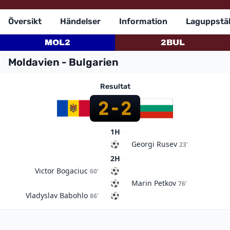
Översikt
Händelser
Information
Laguppstäl
MOL
2
2
BUL
Moldavien - Bulgarien
Resultat
2
-
2
1H
Georgi Rusev
23'
2H
Victor Bogaciuc
60'
Marin Petkov
76'
Vladyslav Babohlo
86'