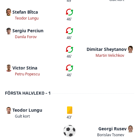
49'
Stefan Bîtca
Tredje bytet
Teodor Lungu
46'
Sergiu Perciun
Andra bytet
Danila Forov
46'
Dimitar Sheytanov
Första bytet
Martin Velichkov
46'
Victor Stina
Första bytet
Petru Popescu
46'
FÖRSTA HALVLEK
0 - 1
Teodor Lungu
Gult kort
Gult kort
43'
Georgi Rusev
Mål
Borislav Tsonev