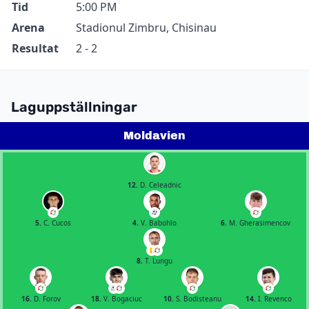
Tid
5:00 PM
Arena
Stadionul Zimbru, Chisinau
Resultat
2 - 2
Laguppställningar
Moldavien
12.
D. Celeadnic
5.
C. Cucos
4.
V. Babohlo
6.
M. Gherasimencov
8.
T. Lungu
16.
D. Forov
18.
V. Bogaciuc
10.
S. Bodisteanu
14.
I. Revenco