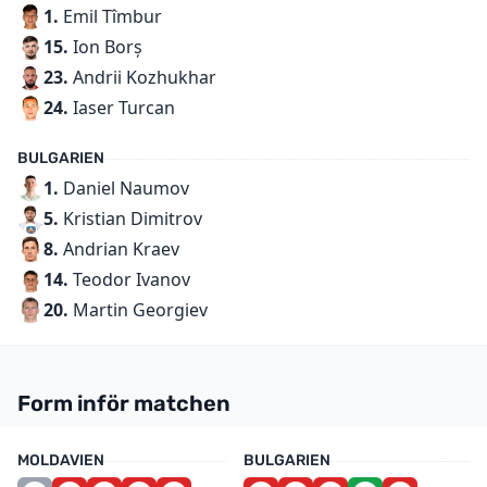
1.
Emil Tîmbur
15.
Ion Borș
23.
Andrii Kozhukhar
24.
Iaser Turcan
BULGARIEN
1.
Daniel Naumov
5.
Kristian Dimitrov
8.
Andrian Kraev
14.
Teodor Ivanov
20.
Martin Georgiev
Form inför matchen
MOLDAVIEN
BULGARIEN