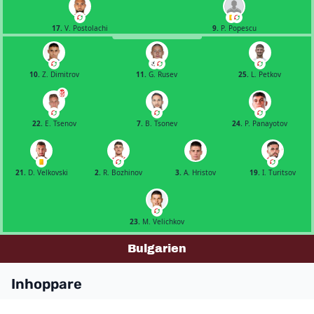
17.
V. Postolachi
9.
P. Popescu
10.
Z. Dimitrov
11.
G. Rusev
25.
L. Petkov
22.
E. Tsenov
7.
B. Tsonev
24.
P. Panayotov
21.
D. Velkovski
2.
R. Bozhinov
3.
A. Hristov
19.
I. Turitsov
23.
M. Velichkov
Bulgarien
Inhoppare