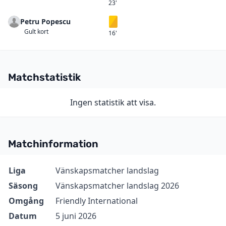
23'
Petru Popescu
Gult kort
Gult kort
16'
Matchstatistik
Ingen statistik att visa.
Matchinformation
Information
Värde
Liga
Vänskapsmatcher landslag
Säsong
Vänskapsmatcher landslag 2026
Omgång
Friendly International
Datum
5 juni 2026