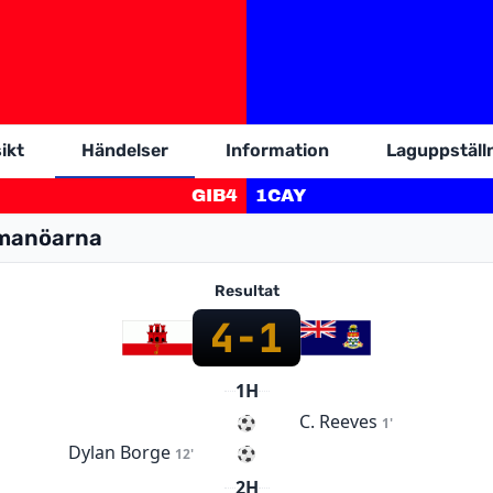
ikt
Händelser
Information
Laguppställ
GIB
4
1
CAY
ymanöarna
Resultat
4
-
1
1H
C. Reeves
1'
Dylan Borge
12'
2H