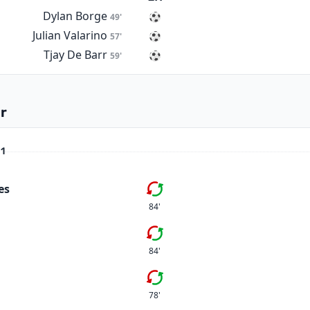
Dylan Borge
49'
Julian Valarino
57'
Tjay De Barr
59'
r
 1
es
Byte
84'
Femte bytet
84'
Fjärde bytet
78'