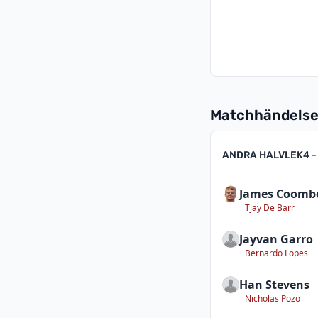
Matchhändelse
ANDRA HALVLEK
4 -
James Coomb
Tjay De Barr
Jayvan Garro
Bernardo Lopes
Han Stevens
Nicholas Pozo