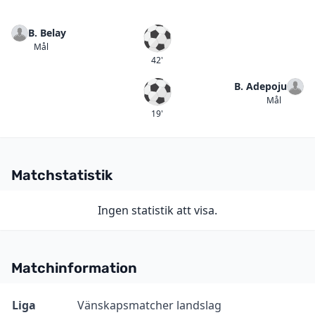
B. Belay
Mål
Mål
42'
B. Adepoju
Mål
Mål
19'
Matchstatistik
Ingen statistik att visa.
Matchinformation
Information
Värde
Liga
Vänskapsmatcher landslag