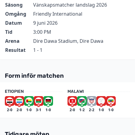
Säsong
Vänskapsmatcher landslag 2026
Omgång
Friendly International
Datum
9 juni 2026
Tid
3:00 PM
Arena
Dire Dawa Stadium, Dire Dawa
Resultat
1 - 1
Form inför matchen
ETIOPIEN
MALAWI
2-0
2-0
1-0
3-1
1-0
2-0
1-2
2-2
1-0
1-0
Tidigare möten