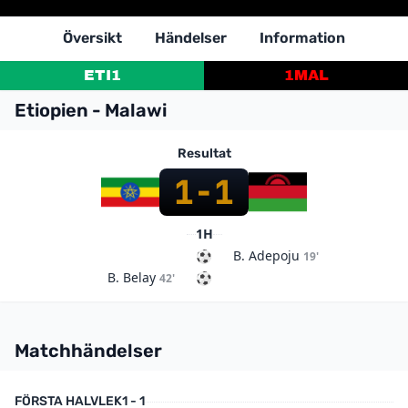
Översikt
Händelser
Information
ETI
1
1
MAL
Etiopien - Malawi
Resultat
1
-
1
1H
B. Adepoju
19'
B. Belay
42'
Matchhändelser
FÖRSTA HALVLEK
1 - 1