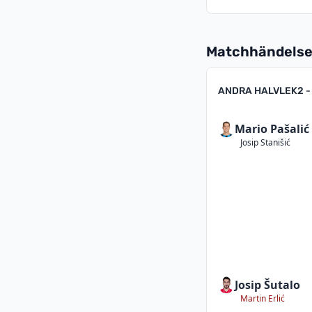
Matchhändelse
ANDRA HALVLEK
2 -
Mario Pašalić
Josip Stanišić
Josip Šutalo
Martin Erlić