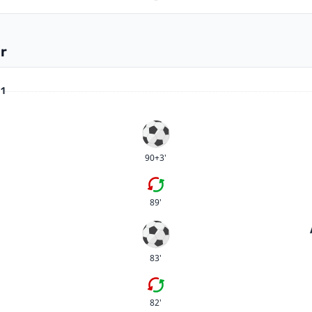
r
 1
Mål
90+3'
Femte bytet
89'
Mål
83'
Byte
82'