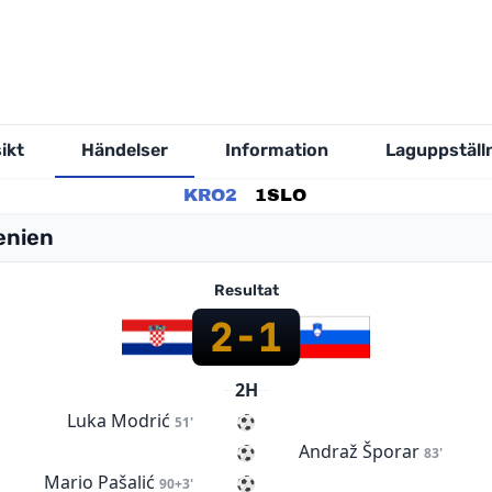
ikt
Händelser
Information
Laguppställ
KRO
2
1
SLO
enien
Resultat
2
-
1
2H
Luka Modrić
51'
Andraž Šporar
83'
Mario Pašalić
90+3'