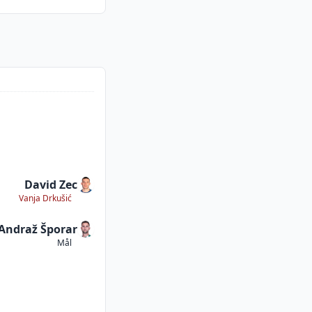
David Zec
Vanja Drkušić
Andraž Šporar
Mål