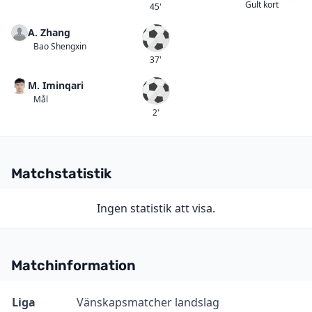
Gult kort
45'
A. Zhang
Mål
Bao Shengxin
37'
M. Iminqari
Mål
Mål
2'
Matchstatistik
Ingen statistik att visa.
Matchinformation
Information
Värde
Liga
Vänskapsmatcher landslag