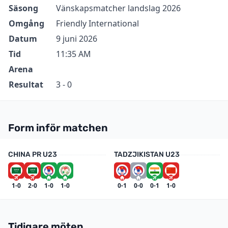
Säsong
Vänskapsmatcher landslag 2026
Omgång
Friendly International
Datum
9 juni 2026
Tid
11:35 AM
Arena
Resultat
3 - 0
Form inför matchen
CHINA PR U23
TADZJIKISTAN U23
1-0
2-0
1-0
1-0
0-1
0-0
0-1
1-0
Tidigare möten