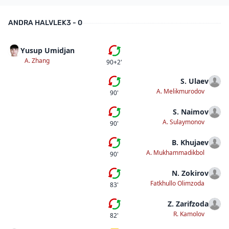
ANDRA HALVLEK
3 - 0
Yusup Umidjan
Byte
A. Zhang
90+2'
S. Ulaev
Byte
A. Melikmurodov
90'
S. Naimov
Byte
A. Sulaymonov
90'
B. Khujaev
Byte
A. Mukhammadikbol
90'
N. Zokirov
Femte bytet
Fatkhullo Olimzoda
83'
Z. Zarifzoda
Fjärde bytet
R. Kamolov
82'