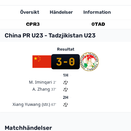
Översikt
Händelser
Information
CPR
3
0
TAD
China PR U23 - Tadzjikistan U23
Resultat
3
-
0
1H
M. Iminqari
2'
A. Zhang
37'
2H
Xiang Yuwang (str.)
67'
Matchhändelser