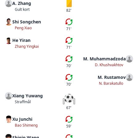
A. Zhang
Gult kort
Gult kort
82'
Shi Songchen
Byte
Peng Xiao
71'
He Yiran
Byte
Zhang Yingkai
71'
M. Muhammadzoda
Tredje bytet
D. Khushvakhtov
70'
M. Rustamov
Andra bytet
N. Barakatullo
70'
Xiang Yuwang
Straffmål
Straffmål
67'
Xu Junchi
Femte bytet
Bao Shimeng
59'
Shiqin Wang