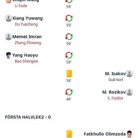
Fjärde bytet
Li Suda
59'
Xiang Yuwang
Tredje bytet
Du Yuezheng
59'
Memet Imran
Andra bytet
Zhang Zhixiong
59'
Yang Haoyu
Första bytet
Bao Shengxin
59'
M. Isakov
Gult kort
Gult kort
54'
M. Rozikov
Första bytet
S. Fozilov
46'
FÖRSTA HALVLEK
2 - 0
Fatkhullo Olimzoda
Gult kort