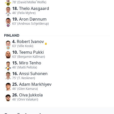
78' (David Möller Wolfe)
18.
Thelo Aasgaard
46' (Felix Myhre)
19.
Aron Dønnum
63' (Andreas Schjelderup)
FINLAND
4.
Robert Ivanov
63' (Ville Koski)
10.
Teemu Pukki
63' (Benjamin Källman)
15.
Miro Tenho
46' (Matti Peltola)
16.
Anssi Suhonen
75' (T. Keskinen)
25.
Adam Markhiyev
46' (Glen Kamara)
26.
Oiva Jukkola
46' (Onni Valakari)