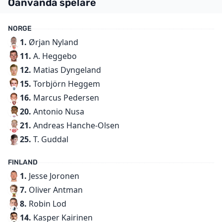
Oanvända spelare
NORGE
1.
Ørjan Nyland
11.
A. Heggebo
12.
Matias Dyngeland
15.
Torbjörn Heggem
16.
Marcus Pedersen
20.
Antonio Nusa
21.
Andreas Hanche-Olsen
25.
T. Guddal
FINLAND
1.
Jesse Joronen
7.
Oliver Antman
8.
Robin Lod
14.
Kasper Kairinen