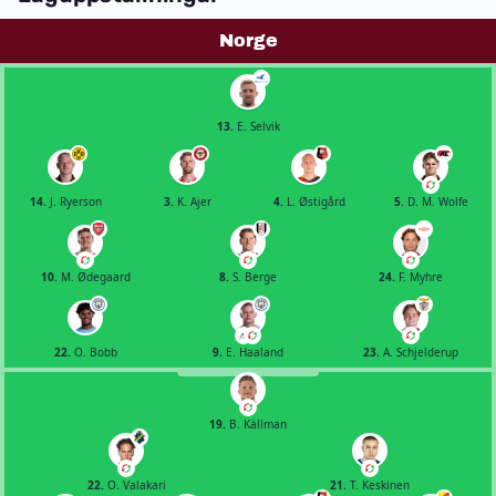
Norge
13.
E. Selvik
14.
J. Ryerson
3.
K. Ajer
4.
L. Østigård
5.
D. M. Wolfe
10.
M. Ødegaard
8.
S. Berge
24.
F. Myhre
22.
O. Bobb
9.
E. Haaland
23.
A. Schjelderup
19.
B. Källman
22.
O. Valakari
21.
T. Keskinen