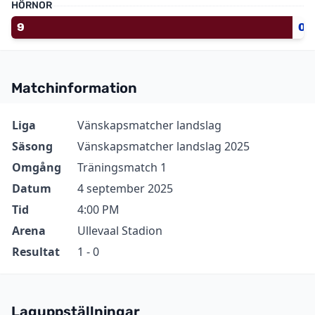
HÖRNOR
9
0
Matchinformation
Information
Värde
Liga
Vänskapsmatcher landslag
Säsong
Vänskapsmatcher landslag 2025
Omgång
Träningsmatch 1
Datum
4 september 2025
Tid
4:00 PM
Arena
Ullevaal Stadion
Resultat
1 - 0
Laguppställningar