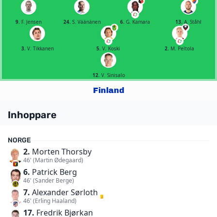
9.
F. Jensen
24.
S. Väänänen
6.
G. Kamara
13.
A. Ståhl
3.
V. Tikkanen
5.
V. Koski
2.
M. Peltola
12.
V. Sinisalo
Finland
Inhoppare
NORGE
2.
Morten Thorsby
46' (Martin Ødegaard)
6.
Patrick Berg
46' (Sander Berge)
7.
Alexander Sørloth
46' (Erling Haaland)
17.
Fredrik Bjørkan