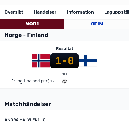
Översikt
Händelser
Information
Laguppstäl
NOR
1
0
FIN
Norge - Finland
Resultat
1
-
0
1H
Erling Haaland (str.)
17'
Matchhändelser
ANDRA HALVLEK
1 - 0