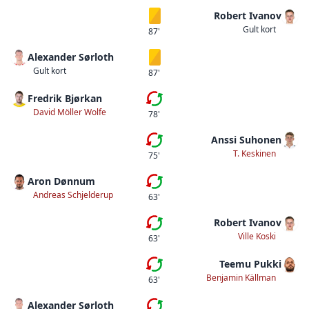
Robert Ivanov
Gult kort
Gult kort
87'
Alexander Sørloth
Gult kort
Gult kort
87'
Fredrik Bjørkan
Byte
David Möller Wolfe
78'
Anssi Suhonen
Byte
T. Keskinen
75'
Aron Dønnum
Femte bytet
Andreas Schjelderup
63'
Robert Ivanov
Femte bytet
Ville Koski
63'
Teemu Pukki
Fjärde bytet
Benjamin Källman
63'
Alexander Sørloth