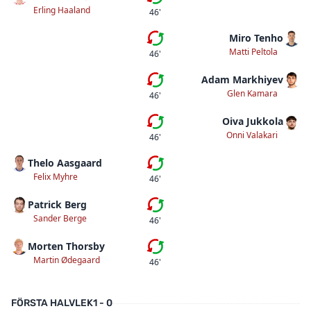
Fjärde bytet
Erling Haaland
46'
Miro Tenho
Tredje bytet
Matti Peltola
46'
Adam Markhiyev
Andra bytet
Glen Kamara
46'
Oiva Jukkola
Första bytet
Onni Valakari
46'
Thelo Aasgaard
Tredje bytet
Felix Myhre
46'
Patrick Berg
Andra bytet
Sander Berge
46'
Morten Thorsby
Första bytet
Martin Ødegaard
46'
FÖRSTA HALVLEK
1 - 0