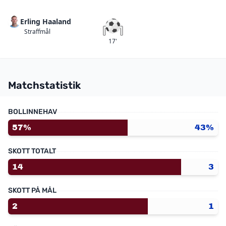
Erling Haaland
Straffmål
Straffmål
17'
Matchstatistik
BOLLINNEHAV
57%
43%
SKOTT TOTALT
14
3
SKOTT PÅ MÅL
2
1