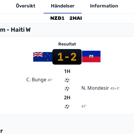
Översikt
Händelser
Information
NZD
1
2
HAI
m - Haiti W
Resultat
1
-
2
1H
C. Bunge
41'
N. Mondesir
45+3'
2H
47'
r