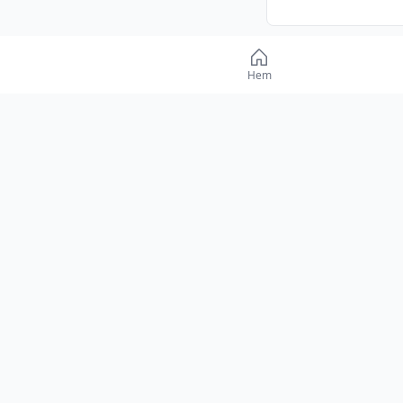
Matchstatistik
Hem
Ingen st
Form inför ma