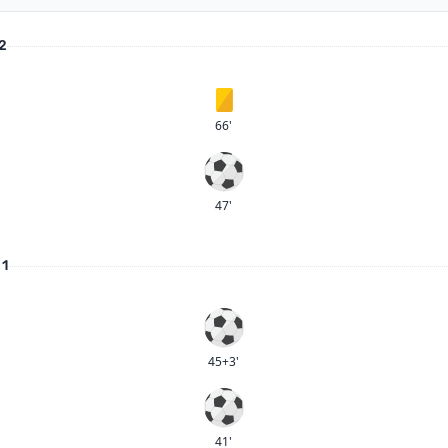
 2
Gult kort
66'
Mål
47'
 1
Mål
45+3'
Mål
41'