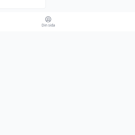
Din sida
her damlandslag
her damlandslag
national Women