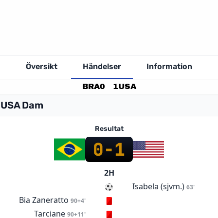
Översikt
Händelser
Information
BRA
0
1
USA
- USA Dam
Resultat
0
-
1
2H
Isabela (sjvm.)
63'
Bia Zaneratto
90+4'
Tarciane
90+11'