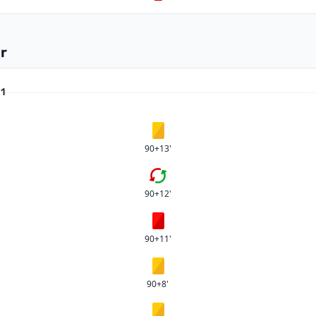
r
 1
Gult kort
90+13'
Fjärde bytet
90+12'
Rött kort
90+11'
Gult kort
90+8'