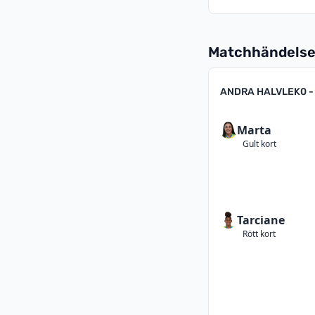
Matchhändelse
ANDRA HALVLEK
0 -
Marta
Gult kort
Tarciane
Rött kort