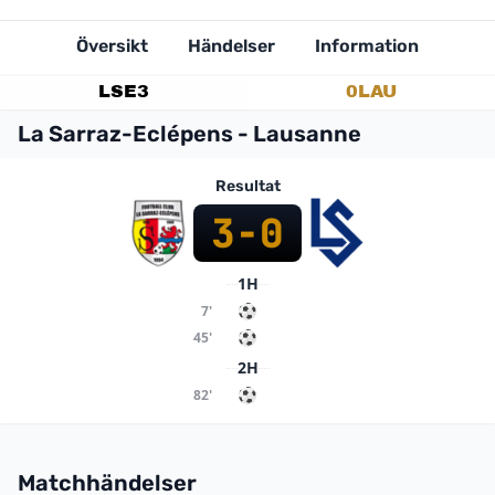
Översikt
Händelser
Information
LSE
3
0
LAU
La Sarraz-Eclépens - Lausanne
Resultat
3
-
0
1H
7'
45'
2H
82'
Matchhändelser