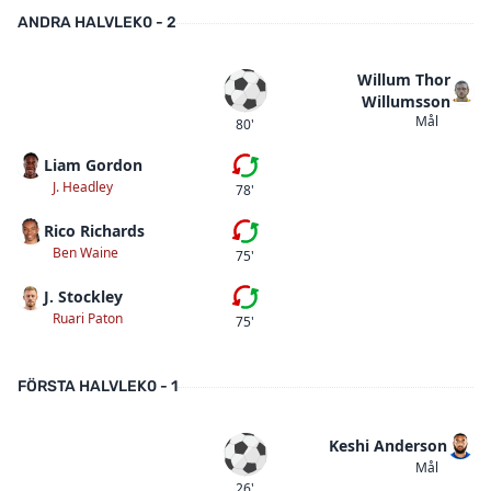
ANDRA HALVLEK
0 - 2
Willum Thor
Mål
Willumsson
Mål
80'
Liam Gordon
Tredje bytet
J. Headley
78'
Rico Richards
Andra bytet
Ben Waine
75'
J. Stockley
Första bytet
Ruari Paton
75'
FÖRSTA HALVLEK
0 - 1
Keshi Anderson
Mål
Mål
26'