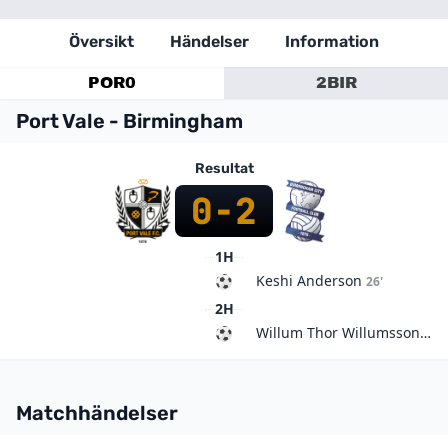
Översikt
Händelser
Information
POR
0
2
BIR
Port Vale - Birmingham
Resultat
0
-
2
1H
Keshi Anderson
26'
2H
Willum Thor Willumsson
80'
Matchhändelser