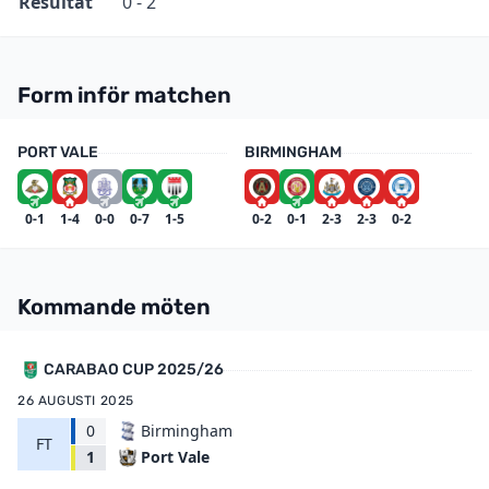
Resultat
0 - 2
Form inför matchen
PORT VALE
BIRMINGHAM
0-1
1-4
0-0
0-7
1-5
0-2
0-1
2-3
2-3
0-2
Kommande möten
CARABAO CUP 2025/26
26 AUGUSTI 2025
0
Birmingham
FT
Port Vale
1