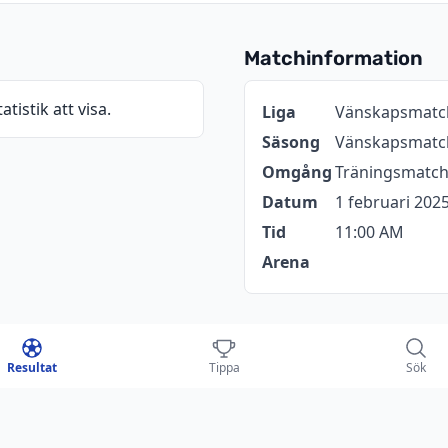
Matchinformation
atistik att visa.
Information
Värde
Liga
Vänskapsmatc
Säsong
Vänskapsmatch
Omgång
Träningsmatch
Datum
1 februari 202
Tid
11:00 AM
Arena
tchen
Resultat
Tippa
Sök
SKJOLD SÆBY