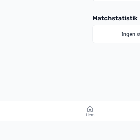
Matchstatistik
Ingen st
Form inför ma
Hem
FA 2000