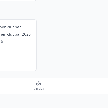
her klubbar
er klubbar 2025
 5
5
Din sida