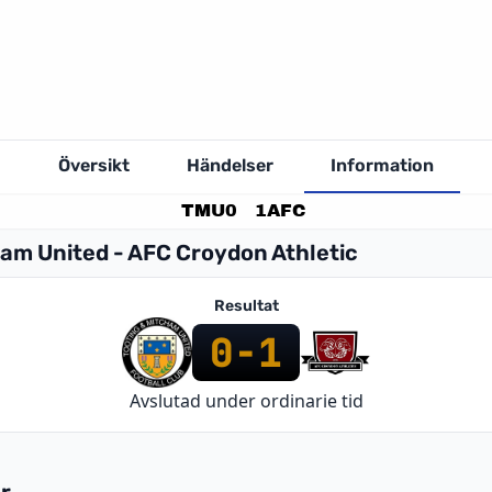
Översikt
Händelser
Information
TMU
0
1
AFC
ham United - AFC Croydon Athletic
Resultat
0
-
1
Avslutad under ordinarie tid