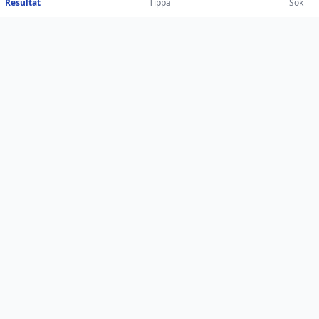
Resultat
Tippa
Sök
tchen
M UNITED
AFC CROYDON ATHLETIC
1-2
2-0
3-1
4-0
2-1
3-0
. 11:50
matchen.nu