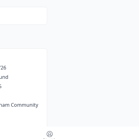
/26
ound
5
tcham Community