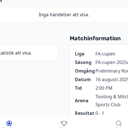
r
Inga händelser att visa.
Matchinformation
atistik att visa.
Information
Värde
Liga
FA-cupen
Säsong
FA-cupen 2025
Omgång
Preliminary R
Datum
16 augusti 202
Tid
2:00 PM
Tooting & Mi
Arena
Sports Club
Resultat
0 - 1