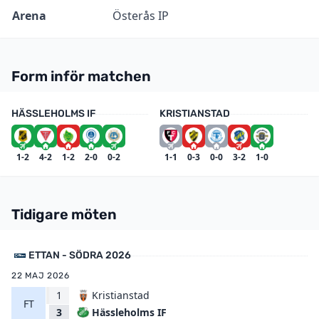
Arena
Österås IP
Form inför matchen
HÄSSLEHOLMS IF
KRISTIANSTAD
1-2
4-2
1-2
2-0
0-2
1-1
0-3
0-0
3-2
1-0
Tidigare möten
ETTAN - SÖDRA 2026
22 MAJ 2026
1
Kristianstad
FT
Hässleholms IF
3