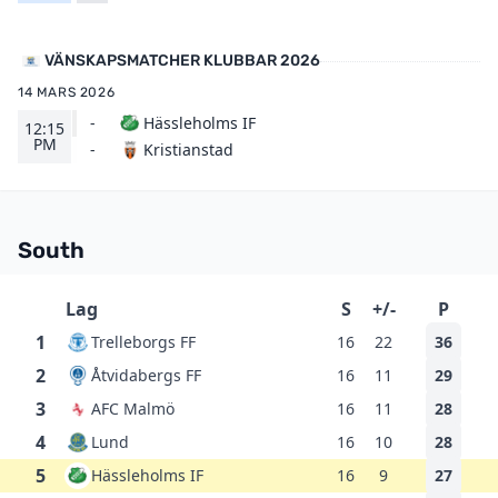
VÄNSKAPSMATCHER KLUBBAR 2026
14 MARS 2026
-
Hässleholms IF
12:15
PM
Kristianstad
-
South
Lag
S
+/-
P
1
Trelleborgs FF
16
22
36
2
Åtvidabergs FF
16
11
29
3
AFC Malmö
16
11
28
4
Lund
16
10
28
5
Hässleholms IF
16
9
27