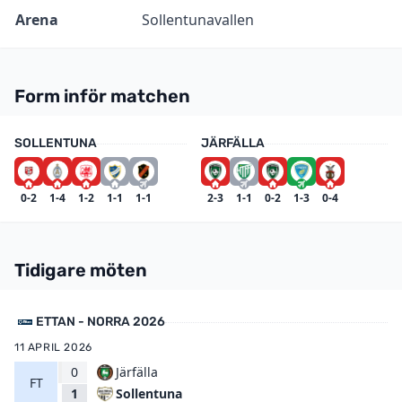
Arena
Sollentunavallen
Form inför matchen
SOLLENTUNA
JÄRFÄLLA
0-2
1-4
1-2
1-1
1-1
2-3
1-1
0-2
1-3
0-4
Tidigare möten
ETTAN - NORRA 2026
11 APRIL 2026
0
Järfälla
FT
Sollentuna
1