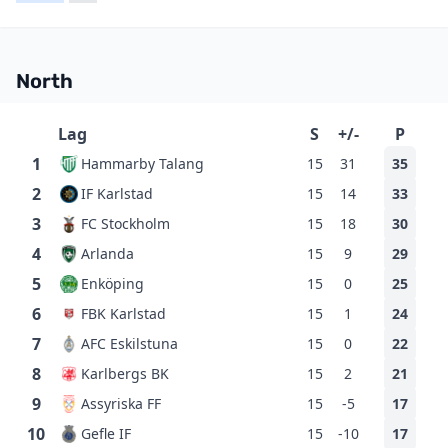
North
Lag
S
+/-
P
1
Hammarby Talang
15
31
35
2
IF Karlstad
15
14
33
3
FC Stockholm
15
18
30
4
Arlanda
15
9
29
5
Enköping
15
0
25
6
FBK Karlstad
15
1
24
7
AFC Eskilstuna
15
0
22
8
Karlbergs BK
15
2
21
9
Assyriska FF
15
-5
17
10
Gefle IF
15
-10
17