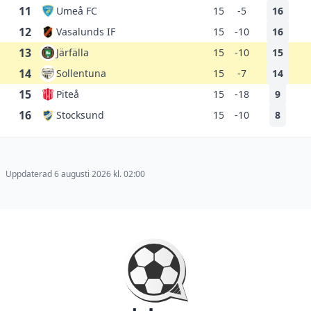
11
Umeå FC
15
-5
16
12
Vasalunds IF
15
-10
16
13
Järfälla
15
-10
15
14
Sollentuna
15
-7
14
15
Piteå
15
-18
9
16
Stocksund
15
-10
8
Uppdaterad 6 augusti 2026 kl. 02:00