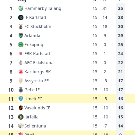
1
Hammarby Talang
15
31
35
2
IF Karlstad
15
14
33
3
FC Stockholm
15
18
30
4
Arlanda
15
9
29
5
Enköping
15
0
25
6
FBK Karlstad
15
1
24
7
AFC Eskilstuna
15
0
22
8
Karlbergs BK
15
2
21
9
Assyriska FF
15
-5
17
10
Gefle IF
15
-10
17
11
Umeå FC
15
-5
16
12
Vasalunds IF
15
-10
16
13
Järfälla
15
-10
15
14
Sollentuna
15
-7
14
Piteå
15
-18
9