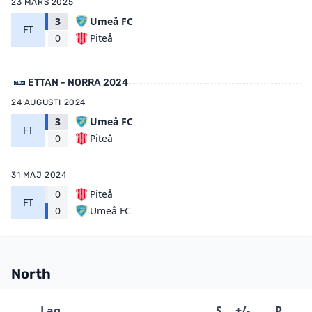
23 MARS 2025
3
Umeå FC
FT
Piteå
0
ETTAN - NORRA 2024
24 AUGUSTI 2024
3
Umeå FC
FT
Piteå
0
31 MAJ 2024
0
Piteå
FT
Umeå FC
0
North
Lag
S
+/-
P