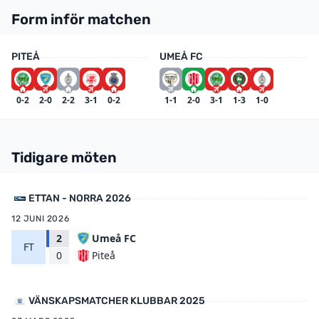
Form inför matchen
PITEÅ
UMEÅ FC
0-2
2-0
2-2
3-1
0-2
1-1
2-0
3-1
1-3
1-0
Tidigare möten
ETTAN - NORRA 2026
12 JUNI 2026
2
Umeå FC
FT
Piteå
0
VÄNSKAPSMATCHER KLUBBAR 2025