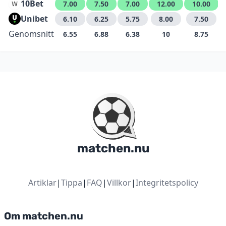
10Bet
7.00
7.50
7.00
12.00
10.00
Unibet
6.10
6.25
5.75
8.00
7.50
Genomsnitt
6.55
6.88
6.38
10
8.75
matchen.nu
Artiklar
|
Tippa
|
FAQ
|
Villkor
|
Integritetspolicy
Om matchen.nu