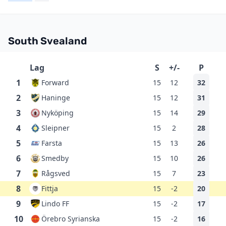
South Svealand
Lag
S
+/-
P
1
Forward
15
12
32
2
Haninge
15
12
31
3
Nyköping
15
14
29
4
Sleipner
15
2
28
5
Farsta
15
13
26
6
Smedby
15
10
26
7
Rågsved
15
7
23
8
Fittja
15
-2
20
9
Lindo FF
15
-2
17
10
Örebro Syrianska
15
-2
16