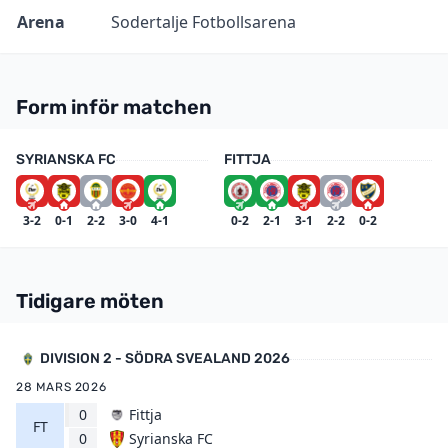
Arena
Sodertalje Fotbollsarena
Form inför matchen
SYRIANSKA FC
FITTJA
3-2
0-1
2-2
3-0
4-1
0-2
2-1
3-1
2-2
0-2
Tidigare möten
DIVISION 2 - SÖDRA SVEALAND 2026
28 MARS 2026
0
Fittja
FT
Syrianska FC
0