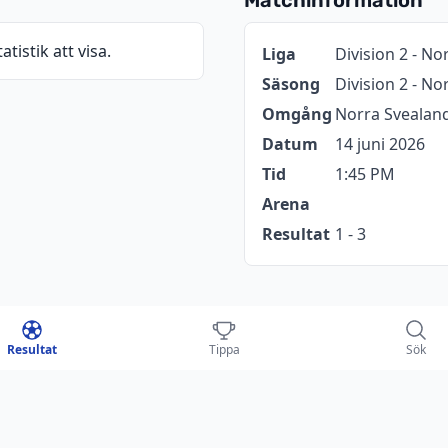
atistik att visa.
Information
Värde
Liga
Division 2 - No
Säsong
Division 2 - N
Omgång
Norra Svealand
Datum
14 juni 2026
Tid
1:45 PM
Arena
Resultat
1 - 3
tchen
Resultat
Tippa
Sök
TÄBY
2-2
2-2
0-0
2-4
1-0
1-0