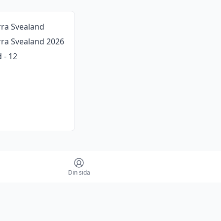
rra Svealand
orra Svealand 2026
 - 12
Din sida