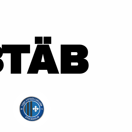
3
TÄB