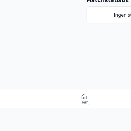
Ingen st
Form inför ma
Hem
IFK LIDINGÖ
1-0
1-1
1-2
1-1