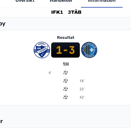
Översikt
Händelser
Information
IFK
1
3
TÄB
by
Resultat
1
-
3
1H
4'
18'
22'
42'
r