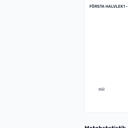
FÖRSTA HALVLEK
1 -
Mål
Matchstatistik