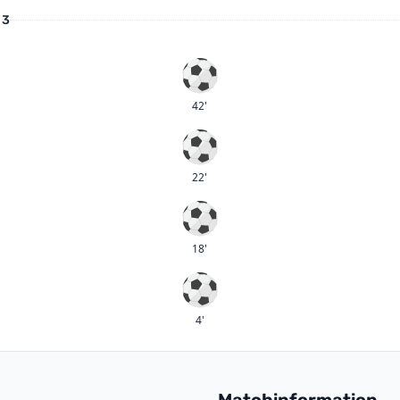
 3
Mål
42'
Mål
22'
Mål
18'
Mål
4'
Matchinformation