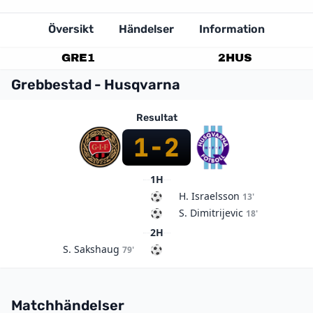
Översikt
Händelser
Information
GRE
1
2
HUS
Grebbestad - Husqvarna
Resultat
1
-
2
1H
H. Israelsson
13'
S. Dimitrijevic
18'
2H
S. Sakshaug
79'
Matchhändelser