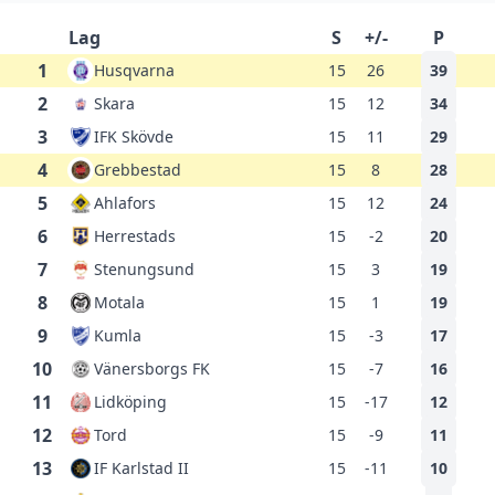
Lag
S
+/-
P
1
Husqvarna
15
26
39
2
Skara
15
12
34
3
IFK Skövde
15
11
29
4
Grebbestad
15
8
28
5
Ahlafors
15
12
24
6
Herrestads
15
-2
20
7
Stenungsund
15
3
19
8
Motala
15
1
19
9
Kumla
15
-3
17
10
Vänersborgs FK
15
-7
16
11
Lidköping
15
-17
12
12
Tord
15
-9
11
13
IF Karlstad II
15
-11
10