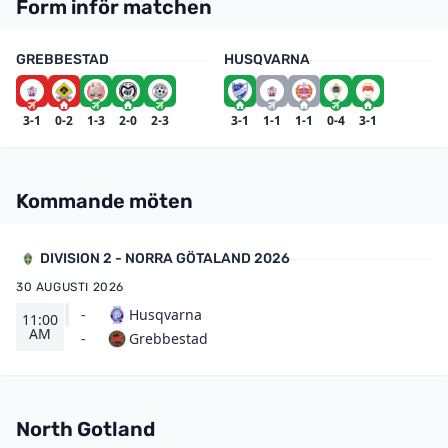
Form inför matchen
GREBBESTAD
HUSQVARNA
3-1
0-2
1-3
2-0
2-3
3-1
1-1
1-1
0-4
3-1
Kommande möten
DIVISION 2 - NORRA GÖTALAND 2026
30 AUGUSTI 2026
-
Husqvarna
11:00
AM
Grebbestad
-
North Gotland