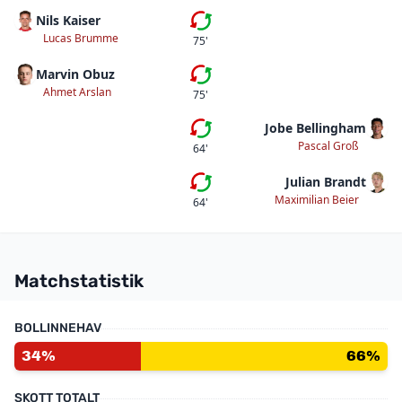
Nils Kaiser
Andra bytet
Lucas Brumme
75'
Marvin Obuz
Första bytet
Ahmet Arslan
75'
Jobe Bellingham
Andra bytet
Pascal Groß
64'
Julian Brandt
Första bytet
Maximilian Beier
64'
Matchstatistik
BOLLINNEHAV
34%
66%
SKOTT TOTALT