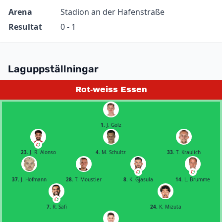
Arena
Stadion an der Hafenstraße
Resultat
0 - 1
Laguppställningar
Rot-weiss Essen
1.
J. Golz
23.
J. R. Alonso
4.
M. Schultz
33.
T. Kraulich
37.
J. Hofmann
28.
T. Moustier
8.
K. Gjasula
14.
L. Brumme
7.
R. Safi
24.
K. Mizuta