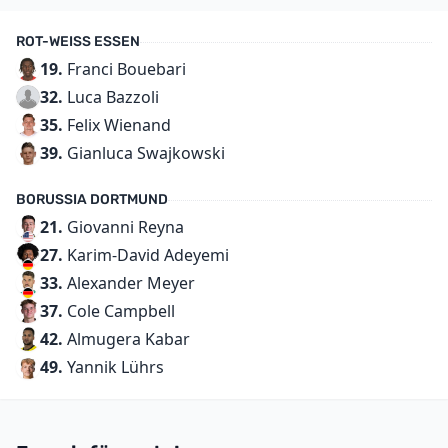
ROT-WEISS ESSEN
19.
Franci Bouebari
32.
Luca Bazzoli
35.
Felix Wienand
39.
Gianluca Swajkowski
BORUSSIA DORTMUND
21.
Giovanni Reyna
27.
Karim-David Adeyemi
33.
Alexander Meyer
37.
Cole Campbell
42.
Almugera Kabar
49.
Yannik Lührs