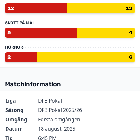
12
13
SKOTT PÅ MÅL
5
4
HÖRNOR
2
6
Matchinformation
Information
Värde
Liga
DFB Pokal
Säsong
DFB Pokal 2025/26
Omgång
Första omgången
Datum
18 augusti 2025
Tid
6:45 PM