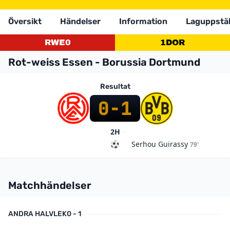
Översikt
Händelser
Information
Laguppstäl
RWE
0
1
DOR
Rot-weiss Essen - Borussia Dortmund
Resultat
0
-
1
2H
Serhou Guirassy
79'
Matchhändelser
ANDRA HALVLEK
0 - 1