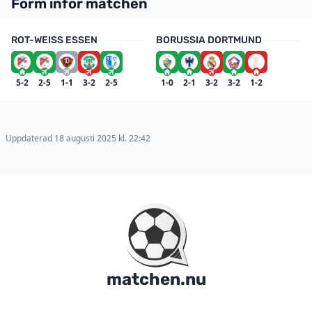
Form inför matchen
ROT-WEISS ESSEN
BORUSSIA DORTMUND
5-2
2-5
1-1
3-2
2-5
1-0
2-1
3-2
3-2
1-2
Uppdaterad 18 augusti 2025 kl. 22:42
matchen.nu