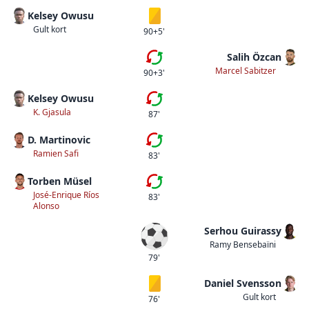
Kelsey Owusu
Gult kort
Gult kort
90+5'
Salih Özcan
Tredje bytet
Marcel Sabitzer
90+3'
Kelsey Owusu
Femte bytet
K. Gjasula
87'
D. Martinovic
Fjärde bytet
Ramien Safi
83'
Torben Müsel
Tredje bytet
José-Enrique Ríos
83'
Alonso
Serhou Guirassy
Mål
Ramy Bensebaïni
79'
Daniel Svensson
Gult kort
Gult kort
76'