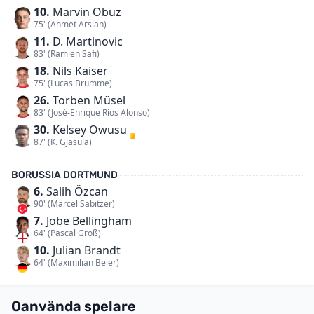
10.
Marvin Obuz
75' (Ahmet Arslan)
11.
D. Martinovic
83' (Ramien Safi)
18.
Nils Kaiser
75' (Lucas Brumme)
26.
Torben Müsel
83' (José-Enrique Ríos Alonso)
30.
Kelsey Owusu
87' (K. Gjasula)
BORUSSIA DORTMUND
6.
Salih Özcan
90' (Marcel Sabitzer)
7.
Jobe Bellingham
64' (Pascal Groß)
10.
Julian Brandt
64' (Maximilian Beier)
Oanvända spelare