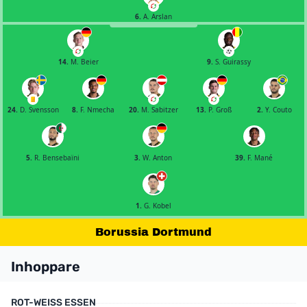
6.
A. Arslan
14.
M. Beier
9.
S. Guirassy
24.
D. Svensson
8.
F. Nmecha
20.
M. Sabitzer
13.
P. Groß
2.
Y. Couto
5.
R. Bensebaïni
3.
W. Anton
39.
F. Mané
1.
G. Kobel
Borussia Dortmund
Inhoppare
ROT-WEISS ESSEN