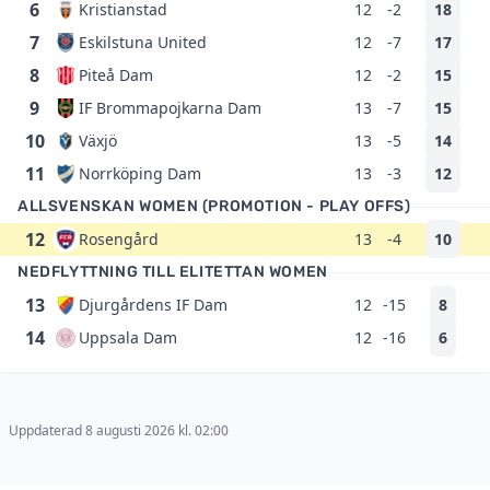
6
Kristianstad
12
-2
18
7
Eskilstuna United
12
-7
17
8
Piteå Dam
12
-2
15
9
IF Brommapojkarna Dam
13
-7
15
10
Växjö
13
-5
14
11
Norrköping Dam
13
-3
12
ALLSVENSKAN WOMEN (PROMOTION - PLAY OFFS)
12
Rosengård
13
-4
10
NEDFLYTTNING TILL ELITETTAN WOMEN
13
Djurgårdens IF Dam
12
-15
8
14
Uppsala Dam
12
-16
6
Uppdaterad 8 augusti 2026 kl. 02:00