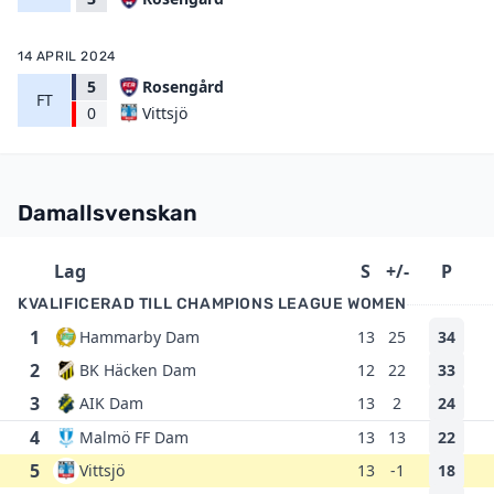
14 APRIL 2024
5
Rosengård
FT
Vittsjö
0
Damallsvenskan
Lag
S
+/-
P
KVALIFICERAD TILL CHAMPIONS LEAGUE WOMEN
1
Hammarby Dam
13
25
34
2
BK Häcken Dam
12
22
33
3
AIK Dam
13
2
24
4
Malmö FF Dam
13
13
22
5
Vittsjö
13
-1
18