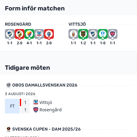
Form inför matchen
ROSENGÅRD
VITTSJÖ
1-1
2-0
4-1
1-1
2-0
1-1
1-2
1-1
1-0
1-1
Tidigare möten
OBOS DAMALLSVENSKAN 2026
3 AUGUSTI 2026
1
Vittsjö
FT
Rosengård
1
SVENSKA CUPEN - DAM 2025/26