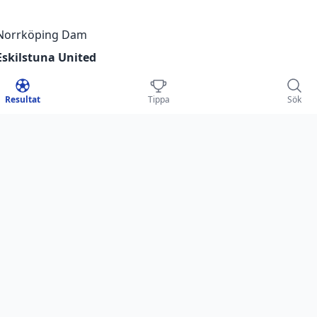
Norrköping Dam
Eskilstuna United
Resultat
Tippa
Sök
 - DAM 2024/25
Eskilstuna United
Norrköping Dam
n
S
V
O
F
GM
LL CHAMPIONS LEAGUE WOMEN