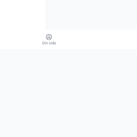
Din sida
IM
+/-
P