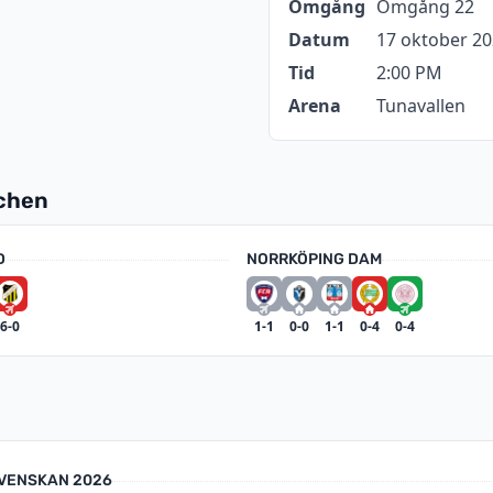
Omgång
Omgång 22
Datum
17 oktober 2
Tid
2:00 PM
Arena
Tunavallen
tchen
D
NORRKÖPING DAM
6-0
1-1
0-0
1-1
0-4
0-4
VENSKAN 2026