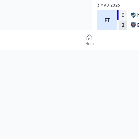
3 MAJ 2026
0
FT
2
Hem
SVENSKA CUPEN
2 OKTOBER 2024
1
FT
2
Damallsvenska
Lag
KVALIFICERAD TI