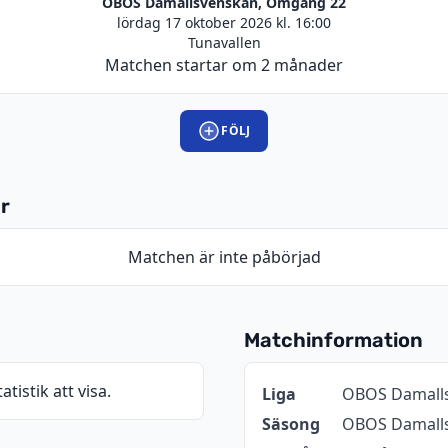
OBOS Damallsvenskan, Omgång 22
lördag 17 oktober 2026 kl. 16:00
Tunavallen
Matchen startar om 2 månader
FÖLJ
r
Matchen är inte påbörjad
Matchinformation
atistik att visa.
Information
Värde
Liga
OBOS Damall
Säsong
OBOS Damall