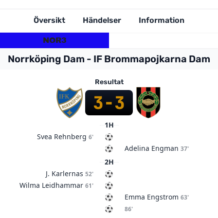
Översikt
Händelser
Information
NOR
3
3
BP
Norrköping Dam - IF Brommapojkarna Dam
Resultat
3
-
3
1H
Svea Rehnberg
6'
Adelina Engman
37'
2H
J. Karlernas
52'
Wilma Leidhammar
61'
Emma Engstrom
63'
86'