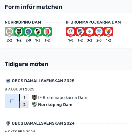
Form inför matchen
NORRKÖPING DAM
IF BROMMAPOJKARNA DAM
2-2
1-2
2-0
1-3
1-2
1-0
1-2
3-2
2-5
1-2
Tidigare möten
OBOS DAMALLSVENSKAN 2025
8 AUGUSTI 2025
1
IF Brommapojkarna Dam
FT
Norrköping Dam
2
OBOS DAMALLSVENSKAN 2024
6 OKTOBER 2024