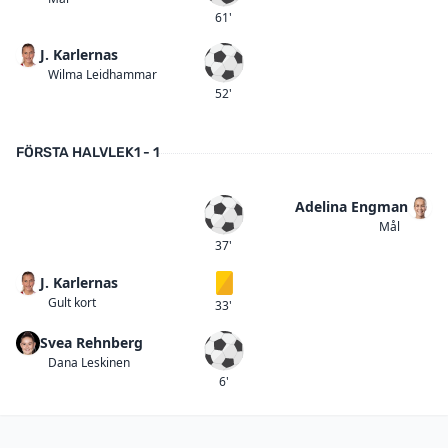
61'
J. Karlernas
Mål
Wilma Leidhammar
52'
FÖRSTA HALVLEK
1 - 1
Adelina Engman
Mål
Mål
37'
J. Karlernas
Gult kort
Gult kort
33'
Svea Rehnberg
Mål
Dana Leskinen
6'