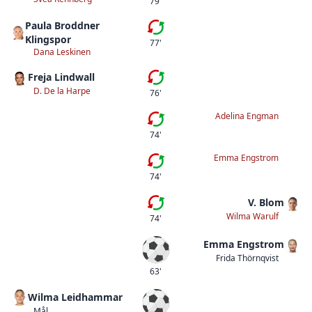
79'
Paula Broddner
Andra bytet
Klingspor
77'
Dana Leskinen
Freja Lindwall
Första bytet
D. De la Harpe
76'
Adelina Engman
Tredje bytet
74'
Emma Engstrom
Andra bytet
74'
V. Blom
Första bytet
Wilma Warulf
74'
Emma Engstrom
Mål
Frida Thörnqvist
63'
Wilma Leidhammar
Mål
Mål