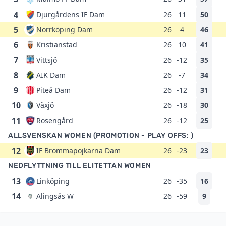
4
Djurgårdens IF Dam
26
11
50
5
Norrköping Dam
26
4
46
6
Kristianstad
26
10
41
7
Vittsjö
26
-12
35
8
AIK Dam
26
-7
34
9
Piteå Dam
26
-12
31
10
Växjö
26
-18
30
11
Rosengård
26
-12
25
ALLSVENSKAN WOMEN (PROMOTION - PLAY OFFS: )
12
IF Brommapojkarna Dam
26
-23
23
NEDFLYTTNING TILL ELITETTAN WOMEN
13
Linköping
26
-35
16
14
Alingsås W
26
-59
9