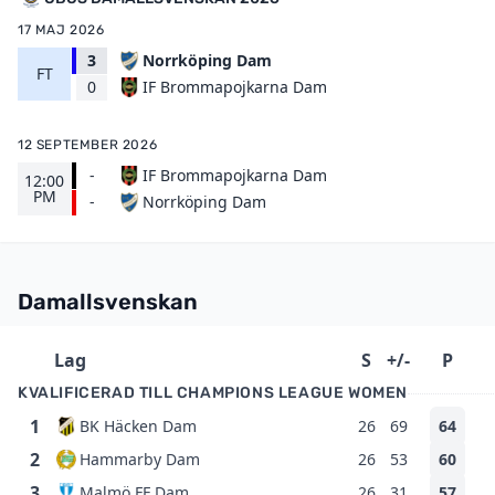
17 MAJ 2026
3
Norrköping Dam
FT
IF Brommapojkarna Dam
0
12 SEPTEMBER 2026
-
IF Brommapojkarna Dam
12:00
PM
Norrköping Dam
-
Damallsvenskan
Lag
S
+/-
P
KVALIFICERAD TILL CHAMPIONS LEAGUE WOMEN
1
BK Häcken Dam
26
69
64
2
Hammarby Dam
26
53
60
3
Malmö FF Dam
26
31
57