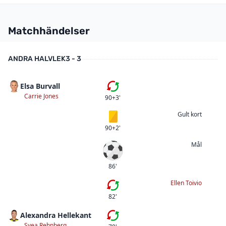
Matchhändelser
ANDRA HALVLEK
3 - 3
Elsa Burvall
Fjärde bytet
Carrie Jones
90+3'
Gult kort
Gult kort
90+2'
Mål
Mål
86'
Ellen Toivio
Fjärde bytet
82'
Alexandra Hellekant
Tredje bytet
Svea Rehnberg