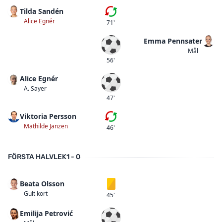
Tilda Sandén
Andra bytet
Alice Egnér
71'
Emma Pennsater
Mål
Mål
56'
Alice Egnér
Mål
A. Sayer
47'
Viktoria Persson
Första bytet
Mathilde Janzen
46'
FÖRSTA HALVLEK
1 - 0
Beata Olsson
Gult kort
Gult kort
45'
Emilija Petrović
Mål