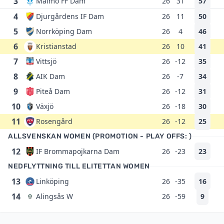
3
Malmö FF Dam
26
31
57
4
Djurgårdens IF Dam
26
11
50
5
Norrköping Dam
26
4
46
6
Kristianstad
26
10
41
7
Vittsjö
26
-12
35
8
AIK Dam
26
-7
34
9
Piteå Dam
26
-12
31
10
Växjö
26
-18
30
11
Rosengård
26
-12
25
ALLSVENSKAN WOMEN (PROMOTION - PLAY OFFS: )
12
IF Brommapojkarna Dam
26
-23
23
NEDFLYTTNING TILL ELITETTAN WOMEN
13
Linköping
26
-35
16
14
Alingsås W
26
-59
9