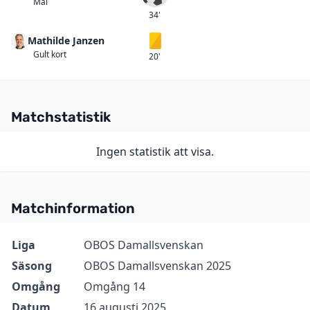
Mål
34'
Mathilde Janzen
Gult kort
Gult kort
20'
Matchstatistik
Ingen statistik att visa.
Matchinformation
Information
Värde
Liga
OBOS Damallsvenskan
Säsong
OBOS Damallsvenskan 2025
Omgång
Omgång 14
Datum
16 augusti 2025