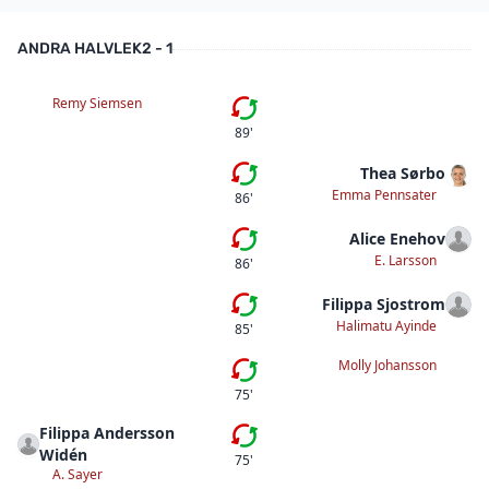
ANDRA HALVLEK
2 - 1
Remy Siemsen
Fjärde bytet
89'
Thea Sørbo
Fjärde bytet
Emma Pennsater
86'
Alice Enehov
Tredje bytet
E. Larsson
86'
Filippa Sjostrom
Andra bytet
Halimatu Ayinde
85'
Molly Johansson
Första bytet
75'
Filippa Andersson
Tredje bytet
Widén
75'
A. Sayer