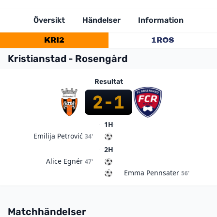
Översikt
Händelser
Information
KRI
2
1
ROS
Kristianstad - Rosengård
Resultat
2
-
1
1H
Emilija Petrović
34'
2H
Alice Egnér
47'
Emma Pennsater
56'
Matchhändelser