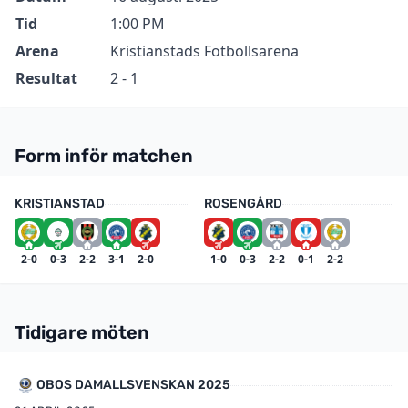
Tid
1:00 PM
Arena
Kristianstads Fotbollsarena
Resultat
2 - 1
Form inför matchen
KRISTIANSTAD
ROSENGÅRD
2-0
0-3
2-2
3-1
2-0
1-0
0-3
2-2
0-1
2-2
Tidigare möten
OBOS DAMALLSVENSKAN 2025