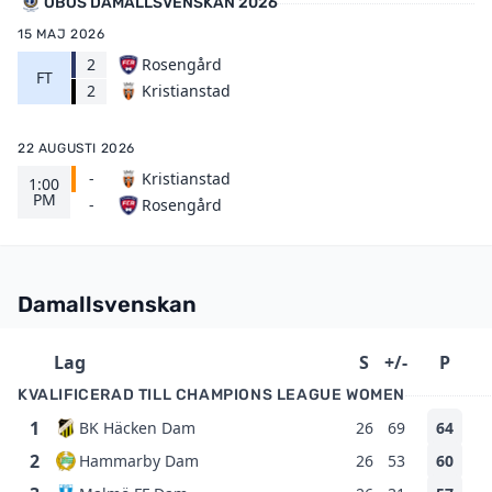
OBOS DAMALLSVENSKAN 2026
15 MAJ 2026
2
Rosengård
FT
Kristianstad
2
22 AUGUSTI 2026
-
Kristianstad
1:00
PM
Rosengård
-
Damallsvenskan
Lag
S
+/-
P
KVALIFICERAD TILL CHAMPIONS LEAGUE WOMEN
1
BK Häcken Dam
26
69
64
2
Hammarby Dam
26
53
60