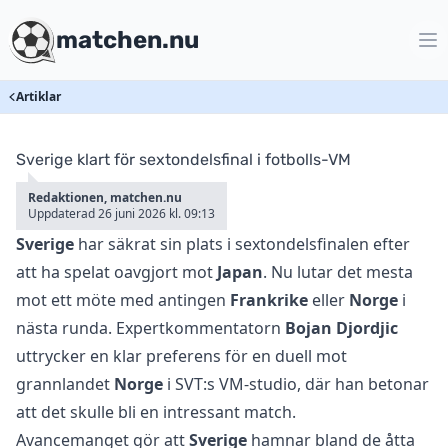
matchen.nu
Artiklar
Sverige klart för sextondelsfinal i fotbolls-VM
Redaktionen, matchen.nu
Uppdaterad 26 juni 2026 kl. 09:13
Sverige
har säkrat sin plats i sextondelsfinalen efter
att ha spelat oavgjort mot
Japan
. Nu lutar det mesta
mot ett möte med antingen
Frankrike
eller
Norge
i
nästa runda. Expertkommentatorn
Bojan Djordjic
uttrycker en klar preferens för en duell mot
grannlandet
Norge
i SVT:s VM-studio, där han betonar
att det skulle bli en intressant match.
Avancemanget gör att
Sverige
hamnar bland de åtta