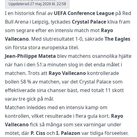
Uppdaterad 27 maj 2026 kl. 22:58
I en historisk final av
UEFA Conference League
på Red
Bull Arena i Leipzig, lyckades
Crystal Palace
kliva fram
som segrare efter en intensiv match mot
Rayo
Vallecano
. Med slutresultatet 1-0, säkrade
The Eagles
sin första stora europeiska titel.
Jean-Philippe Mateta
blev matchens osannolika hjälte
när han i den 51:a minuten slog in det enda målet i
matchen. Trots att
Rayo Vallecano
kontrollerade
bollen 58 % av matchen, var det Crystal Palace som
effektiverade sina chanser bäst, med totalt 11 skott
varav tre gick på mål.
Matchen inleddes med en intensiv kamp om
kontrollen, vilket resulterade i flera gula kort.
Rayo
Vallecano
fick så många som sex varningar under
mötet, där
P. Ciss
och
I. Palazon
var tidiga förseelser.